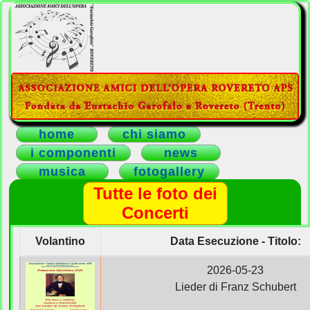
home
chi siamo
i componenti
news
musica
fotogallery
contatti
Tutte le foto dei
Concerti
Volantino
Data Esecuzione - Titolo:
2026-05-23
Lieder di Franz Schubert