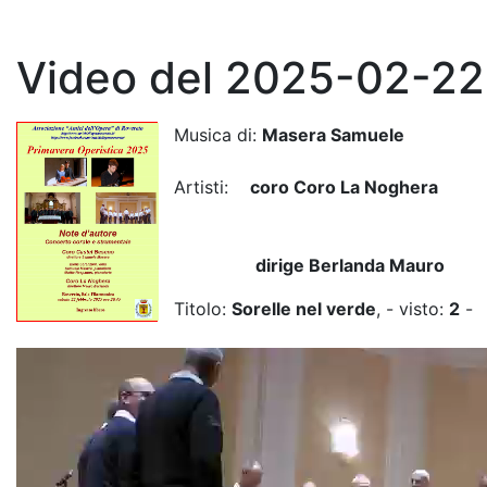
Video del 2025-02-22
Musica di:
Masera Samuele
Artisti:
coro Coro La Noghera
dirige Berlanda Mauro
Titolo:
Sorelle nel verde
, - visto:
2
-